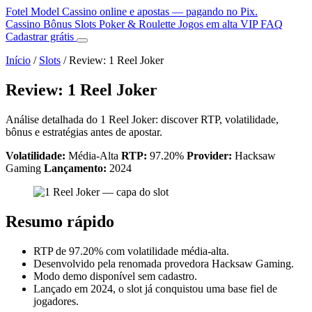
Fotel Model
Cassino online e apostas — pagando no Pix.
Cassino
Bônus
Slots
Poker & Roulette
Jogos em alta
VIP
FAQ
Cadastrar grátis
Início
/
Slots
/
Review: 1 Reel Joker
Review: 1 Reel Joker
Análise detalhada do 1 Reel Joker: discover RTP, volatilidade,
bônus e estratégias antes de apostar.
Volatilidade:
Média-Alta
RTP:
97.20%
Provider:
Hacksaw
Gaming
Lançamento:
2024
Resumo rápido
RTP de 97.20% com volatilidade média-alta.
Desenvolvido pela renomada provedora Hacksaw Gaming.
Modo demo disponível sem cadastro.
Lançado em 2024, o slot já conquistou uma base fiel de
jogadores.