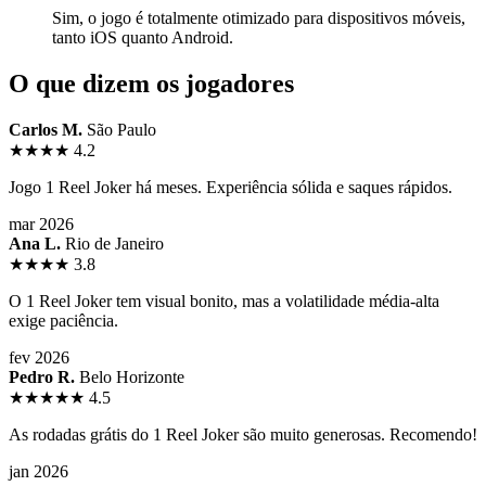
Sim, o jogo é totalmente otimizado para dispositivos móveis,
tanto iOS quanto Android.
O que dizem os jogadores
Carlos M.
São Paulo
★★★★
4.2
Jogo 1 Reel Joker há meses. Experiência sólida e saques rápidos.
mar 2026
Ana L.
Rio de Janeiro
★★★★
3.8
O 1 Reel Joker tem visual bonito, mas a volatilidade média-alta
exige paciência.
fev 2026
Pedro R.
Belo Horizonte
★★★★★
4.5
As rodadas grátis do 1 Reel Joker são muito generosas. Recomendo!
jan 2026