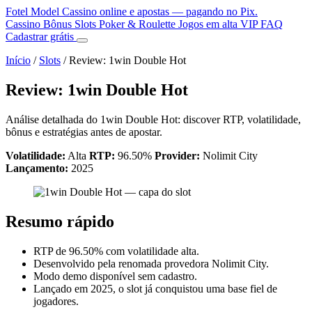
Fotel Model
Cassino online e apostas — pagando no Pix.
Cassino
Bônus
Slots
Poker & Roulette
Jogos em alta
VIP
FAQ
Cadastrar grátis
Início
/
Slots
/
Review: 1win Double Hot
Review: 1win Double Hot
Análise detalhada do 1win Double Hot: discover RTP, volatilidade,
bônus e estratégias antes de apostar.
Volatilidade:
Alta
RTP:
96.50%
Provider:
Nolimit City
Lançamento:
2025
Resumo rápido
RTP de 96.50% com volatilidade alta.
Desenvolvido pela renomada provedora Nolimit City.
Modo demo disponível sem cadastro.
Lançado em 2025, o slot já conquistou uma base fiel de
jogadores.