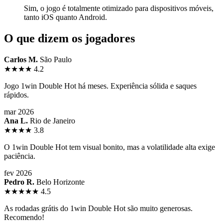
Sim, o jogo é totalmente otimizado para dispositivos móveis,
tanto iOS quanto Android.
O que dizem os jogadores
Carlos M.
São Paulo
★★★★
4.2
Jogo 1win Double Hot há meses. Experiência sólida e saques
rápidos.
mar 2026
Ana L.
Rio de Janeiro
★★★★
3.8
O 1win Double Hot tem visual bonito, mas a volatilidade alta exige
paciência.
fev 2026
Pedro R.
Belo Horizonte
★★★★★
4.5
As rodadas grátis do 1win Double Hot são muito generosas.
Recomendo!