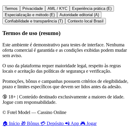
Termos
Privacidade
AML / KYC
Experiência prática (E)
Especialização e método (E)
Autoridade editorial (A)
Confiabilidade e transparência (T)
Contexto local Brasil
Termos de uso (resumo)
Este ambiente é demonstrativo para testes de interface. Nenhuma
oferta comercial é garantida e as condições exibidas podem mudar
sem aviso.
O uso da plataforma requer maioridade legal, respeito às regras
locais e aceitação das políticas de segurança e verificação.
Promoções, bônus e campanhas possuem critérios de elegibilidade,
prazo e limites específicos que devem ser lidos antes da adesão.
🔞 18+ | Conteúdo destinado exclusivamente a maiores de idade.
Jogue com responsabilidade.
© Fotel Model — Cassino Online
🏠
Início
🎁
Bônus
💳
Depósito
📲
App
🎮
Jogar