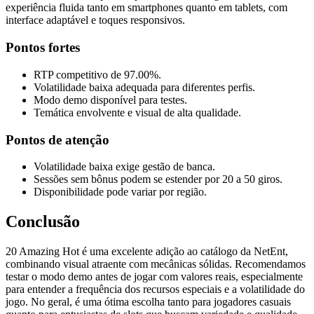
experiência fluida tanto em smartphones quanto em tablets, com
interface adaptável e toques responsivos.
Pontos fortes
RTP competitivo de 97.00%.
Volatilidade baixa adequada para diferentes perfis.
Modo demo disponível para testes.
Temática envolvente e visual de alta qualidade.
Pontos de atenção
Volatilidade baixa exige gestão de banca.
Sessões sem bônus podem se estender por 20 a 50 giros.
Disponibilidade pode variar por região.
Conclusão
20 Amazing Hot é uma excelente adição ao catálogo da NetEnt,
combinando visual atraente com mecânicas sólidas. Recomendamos
testar o modo demo antes de jogar com valores reais, especialmente
para entender a frequência dos recursos especiais e a volatilidade do
jogo. No geral, é uma ótima escolha tanto para jogadores casuais