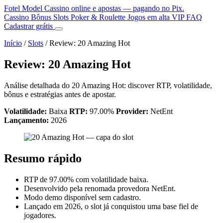
Fotel Model
Cassino online e apostas — pagando no Pix.
Cassino
Bônus
Slots
Poker & Roulette
Jogos em alta
VIP
FAQ
Cadastrar grátis
Início
/
Slots
/
Review: 20 Amazing Hot
Review: 20 Amazing Hot
Análise detalhada do 20 Amazing Hot: discover RTP, volatilidade,
bônus e estratégias antes de apostar.
Volatilidade:
Baixa
RTP:
97.00%
Provider:
NetEnt
Lançamento:
2026
Resumo rápido
RTP de 97.00% com volatilidade baixa.
Desenvolvido pela renomada provedora NetEnt.
Modo demo disponível sem cadastro.
Lançado em 2026, o slot já conquistou uma base fiel de
jogadores.