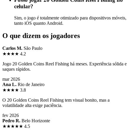
celular?
Sim, o jogo é totalmente otimizado para dispositivos móveis,
tanto iOS quanto Android.
O que dizem os jogadores
Carlos M.
São Paulo
★★★★
4.2
Jogo 20 Golden Coins Reel Fishing há meses. Experiência sólida e
saques rápidos.
mar 2026
Ana L.
Rio de Janeiro
★★★★
3.8
O 20 Golden Coins Reel Fishing tem visual bonito, mas a
volatilidade alta exige paciência.
fev 2026
Pedro R.
Belo Horizonte
★★★★★
4.5