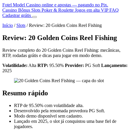
Fotel Model
Cassino online e apostas — pagando no Pix.
Cassino
Bônus
Slots
Poker & Roulette
Jogos em alta
VIP
FAQ
Cadastrar grátis
Início
/
Slots
/
Review: 20 Golden Coins Reel Fishing
Review: 20 Golden Coins Reel Fishing
Review completo do 20 Golden Coins Reel Fishing: mecânicas,
RTP, rodadas grátis e dicas para jogar em modo demo.
Volatilidade:
Alta
RTP:
95.50%
Provider:
PG Soft
Lançamento:
2025
Resumo rápido
RTP de 95.50% com volatilidade alta.
Desenvolvido pela renomada provedora PG Soft.
Modo demo disponível sem cadastro.
Lançado em 2025, o slot já conquistou uma base fiel de
jogadores.