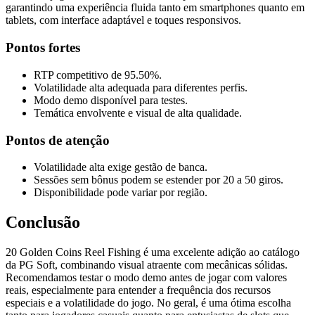
garantindo uma experiência fluida tanto em smartphones quanto em
tablets, com interface adaptável e toques responsivos.
Pontos fortes
RTP competitivo de 95.50%.
Volatilidade alta adequada para diferentes perfis.
Modo demo disponível para testes.
Temática envolvente e visual de alta qualidade.
Pontos de atenção
Volatilidade alta exige gestão de banca.
Sessões sem bônus podem se estender por 20 a 50 giros.
Disponibilidade pode variar por região.
Conclusão
20 Golden Coins Reel Fishing é uma excelente adição ao catálogo
da PG Soft, combinando visual atraente com mecânicas sólidas.
Recomendamos testar o modo demo antes de jogar com valores
reais, especialmente para entender a frequência dos recursos
especiais e a volatilidade do jogo. No geral, é uma ótima escolha