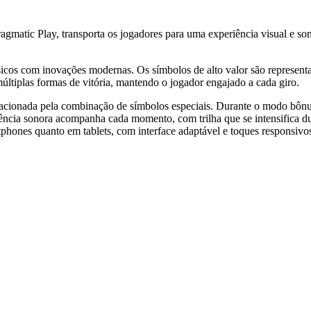
gmatic Play, transporta os jogadores para uma experiência visual e s
.
cos com inovações modernas. Os símbolos de alto valor são representa
múltiplas formas de vitória, mantendo o jogador engajado a cada giro.
acionada pela combinação de símbolos especiais. Durante o modo bônus,
ência sonora acompanha cada momento, com trilha que se intensifica dur
tphones quanto em tablets, com interface adaptável e toques responsivo