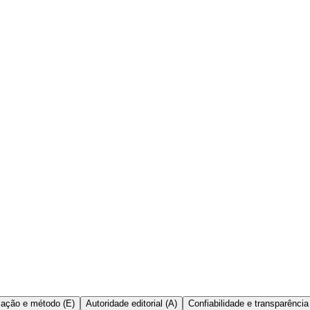
zação e método (E)
Autoridade editorial (A)
Confiabilidade e transparência