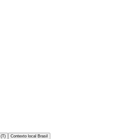
 (T)
Contexto local Brasil