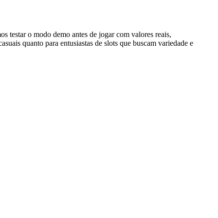
s testar o modo demo antes de jogar com valores reais,
 casuais quanto para entusiastas de slots que buscam variedade e