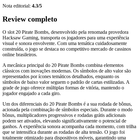
Nota editorial:
4.3/5
Review completo
O slot 20 Pirate Bombs, desenvolvido pela renomada provedora
Hacksaw Gaming, transporta os jogadores para uma experiência
visual e sonora envolvente. Com uma temática cuidadosamente
construída, o jogo se destaca no competitivo mercado de cassinos
online brasileiros.
A mecânica principal do 20 Pirate Bombs combina elementos
clássicos com inovações modernas. Os símbolos de alto valor são
representados por ícones temáticos detalhados, enquanto os
símbolos de baixo valor seguem o padrão de cartas estilizadas. A
grade de jogo oferece múltiplas formas de vitória, mantendo o
jogador engajado a cada giro.
Um dos diferenciais do 20 Pirate Bombs é a sua rodada de bônus,
acionada pela combinação de símbolos especiais. Durante o modo
bônus, multiplicadores progressivos e rodadas grátis adicionais
podem ser ativados, elevando significativamente o potencial de
ganhos. A experiência sonora acompanha cada momento, com trilha
que se intensifica durante as rodadas de alta tensão. O jogo foi
totalmente otimizado para dispositivos móveis, garantindo uma