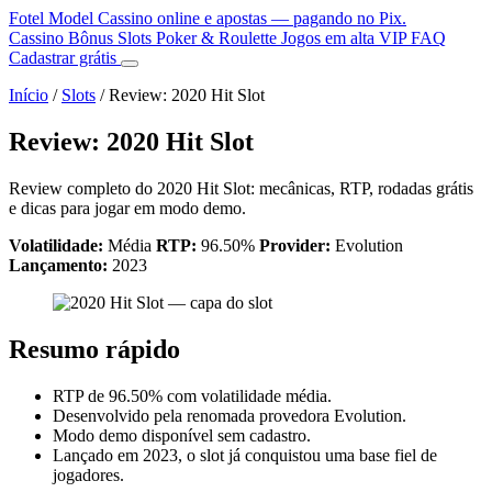
Fotel Model
Cassino online e apostas — pagando no Pix.
Cassino
Bônus
Slots
Poker & Roulette
Jogos em alta
VIP
FAQ
Cadastrar grátis
Início
/
Slots
/
Review: 2020 Hit Slot
Review: 2020 Hit Slot
Review completo do 2020 Hit Slot: mecânicas, RTP, rodadas grátis
e dicas para jogar em modo demo.
Volatilidade:
Média
RTP:
96.50%
Provider:
Evolution
Lançamento:
2023
Resumo rápido
RTP de 96.50% com volatilidade média.
Desenvolvido pela renomada provedora Evolution.
Modo demo disponível sem cadastro.
Lançado em 2023, o slot já conquistou uma base fiel de
jogadores.