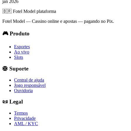
jan 2026
🇧🇷 Fotel Model plataforma
Fotel Model — Cassino online e apostas — pagando no Pix.
🎮
Produto
Esportes
Ao vivo
Slots
🛟
Suporte
Central de ajuda
Jogo responsável
Ouvidoria
📜
Legal
Termos
Privacidade
AML / KYC