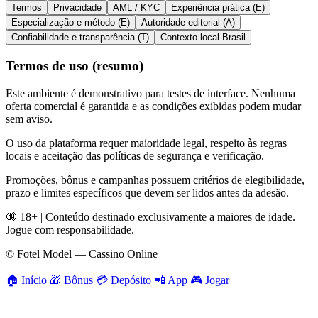
Termos
Privacidade
AML / KYC
Experiência prática (E)
Especialização e método (E)
Autoridade editorial (A)
Confiabilidade e transparência (T)
Contexto local Brasil
Termos de uso (resumo)
Este ambiente é demonstrativo para testes de interface. Nenhuma
oferta comercial é garantida e as condições exibidas podem mudar
sem aviso.
O uso da plataforma requer maioridade legal, respeito às regras
locais e aceitação das políticas de segurança e verificação.
Promoções, bônus e campanhas possuem critérios de elegibilidade,
prazo e limites específicos que devem ser lidos antes da adesão.
🔞 18+ | Conteúdo destinado exclusivamente a maiores de idade.
Jogue com responsabilidade.
© Fotel Model — Cassino Online
🏠
Início
🎁
Bônus
💳
Depósito
📲
App
🎮
Jogar