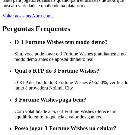
tanto para jogadores casuais quanto para entusiastas de slots que
buscam variedade e qualidade na plataforma.
Voltar aos slots
Abrir conta
Perguntas Frequentes
O 3 Fortune Wishes tem modo demo?
Sim, você pode jogar o 3 Fortune Wishes gratuitamente no
modo demo antes de apostar dinheiro real.
Qual o RTP do 3 Fortune Wishes?
O RTP declarado do 3 Fortune Wishes é 96.50%, verificado
junto à provedora Nolimit City.
3 Fortune Wishes paga bem?
Com volatilidade alta, o 3 Fortune Wishes oferece um
equilíbrio entre frequência e valor dos ganhos.
Posso jogar 3 Fortune Wishes no celular?