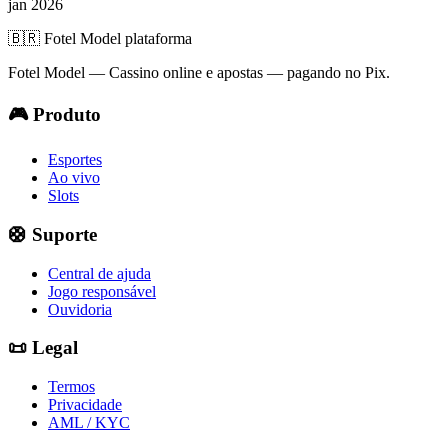
jan 2026
🇧🇷 Fotel Model plataforma
Fotel Model — Cassino online e apostas — pagando no Pix.
🎮
Produto
Esportes
Ao vivo
Slots
🛟
Suporte
Central de ajuda
Jogo responsável
Ouvidoria
📜
Legal
Termos
Privacidade
AML / KYC