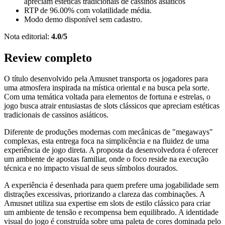
apreciam estéticas tradicionais de cassinos asiáticos
RTP de 96.00% com volatilidade média.
Modo demo disponível sem cadastro.
Nota editorial:
4.0/5
Review completo
O título desenvolvido pela Amusnet transporta os jogadores para
uma atmosfera inspirada na mística oriental e na busca pela sorte.
Com uma temática voltada para elementos de fortuna e estrelas, o
jogo busca atrair entusiastas de slots clássicos que apreciam estéticas
tradicionais de cassinos asiáticos.
Diferente de produções modernas com mecânicas de "megaways"
complexas, esta entrega foca na simplicência e na fluidez de uma
experiência de jogo direta. A proposta da desenvolvedora é oferecer
um ambiente de apostas familiar, onde o foco reside na execução
técnica e no impacto visual de seus símbolos dourados.
A experiência é desenhada para quem prefere uma jogabilidade sem
distrações excessivas, priorizando a clareza das combinações. A
Amusnet utiliza sua expertise em slots de estilo clássico para criar
um ambiente de tensão e recompensa bem equilibrado. A identidade
visual do jogo é construída sobre uma paleta de cores dominada pelo