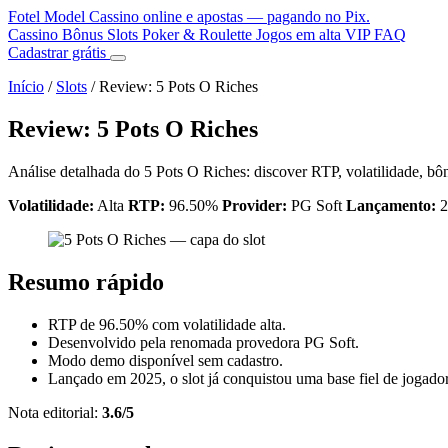
Fotel Model
Cassino online e apostas — pagando no Pix.
Cassino
Bônus
Slots
Poker & Roulette
Jogos em alta
VIP
FAQ
Cadastrar grátis
Início
/
Slots
/
Review: 5 Pots O Riches
Review: 5 Pots O Riches
Análise detalhada do 5 Pots O Riches: discover RTP, volatilidade, bônu
Volatilidade:
Alta
RTP:
96.50%
Provider:
PG Soft
Lançamento:
2
Resumo rápido
RTP de 96.50% com volatilidade alta.
Desenvolvido pela renomada provedora PG Soft.
Modo demo disponível sem cadastro.
Lançado em 2025, o slot já conquistou uma base fiel de jogador
Nota editorial:
3.6/5