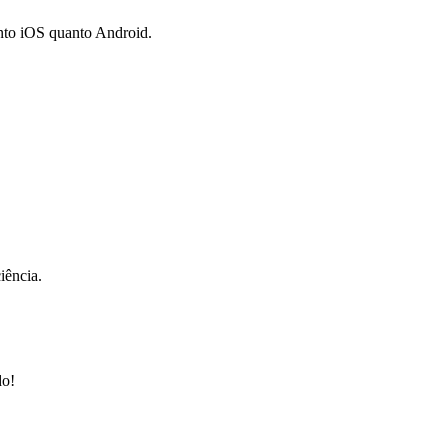
anto iOS quanto Android.
iência.
do!