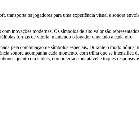
t, transporta os jogadores para uma experiência visual e sonora envo
 com inovações modernas. Os símbolos de alto valor são representados
múltiplas formas de vitória, mantendo o jogador engajado a cada giro.
onada pela combinação de símbolos especiais. Durante o modo bônus, mu
ência sonora acompanha cada momento, com trilha que se intensifica dur
tphones quanto em tablets, com interface adaptável e toques responsivo