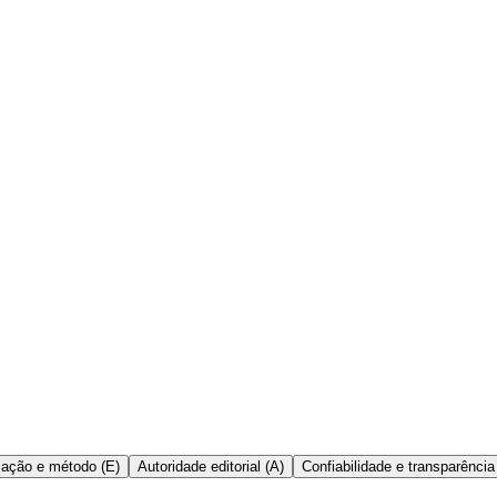
zação e método (E)
Autoridade editorial (A)
Confiabilidade e transparência