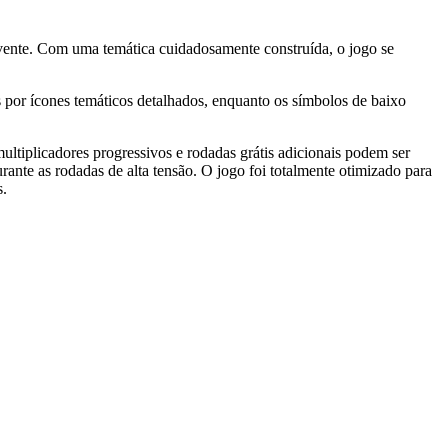
lvente. Com uma temática cuidadosamente construída, o jogo se
 por ícones temáticos detalhados, enquanto os símbolos de baixo
ltiplicadores progressivos e rodadas grátis adicionais podem ser
ante as rodadas de alta tensão. O jogo foi totalmente otimizado para
s.