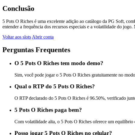
Conclusão
5 Pots O Riches é uma excelente adição ao catálogo da PG Soft, com
entender a frequência dos recursos especiais e a volatilidade do jogo
Voltar aos slots
Abrir conta
Perguntas Frequentes
O 5 Pots O Riches tem modo demo?
Sim, você pode jogar o 5 Pots O Riches gratuitamente no modo 
Qual o RTP do 5 Pots O Riches?
O RTP declarado do 5 Pots O Riches é 96.50%, verificado junt
5 Pots O Riches paga bem?
Com volatilidade alta, o 5 Pots O Riches oferece um equilíbrio 
Posso jogar 5 Pots O Riches no celular?