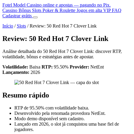
Fotel Model
Cassino online e apostas — pagando no Pix.
Cassino
Bônus
Slots
Poker & Roulette
Jogos em alta
VIP
FAQ
Cadastrar grátis
Início
/
Slots
/
Review: 50 Red Hot 7 Clover Link
Review: 50 Red Hot 7 Clover Link
Análise detalhada do 50 Red Hot 7 Clover Link: discover RTP,
volatilidade, bônus e estratégias antes de apostar.
Volatilidade:
Baixa
RTP:
95.50%
Provider:
NetEnt
Lançamento:
2026
Resumo rápido
RTP de 95.50% com volatilidade baixa.
Desenvolvido pela renomada provedora NetEnt.
Modo demo disponível sem cadastro.
Lançado em 2026, o slot já conquistou uma base fiel de
jogadores.