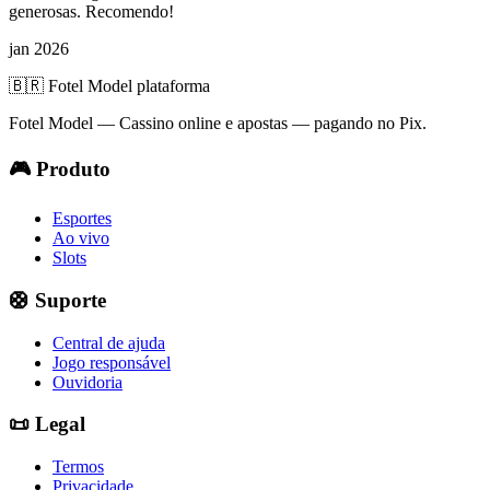
generosas. Recomendo!
jan 2026
🇧🇷 Fotel Model plataforma
Fotel Model — Cassino online e apostas — pagando no Pix.
🎮
Produto
Esportes
Ao vivo
Slots
🛟
Suporte
Central de ajuda
Jogo responsável
Ouvidoria
📜
Legal
Termos
Privacidade