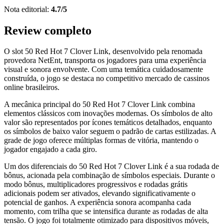
Nota editorial:
4.7/5
Review completo
O slot 50 Red Hot 7 Clover Link, desenvolvido pela renomada
provedora NetEnt, transporta os jogadores para uma experiência
visual e sonora envolvente. Com uma temática cuidadosamente
construída, o jogo se destaca no competitivo mercado de cassinos
online brasileiros.
A mecânica principal do 50 Red Hot 7 Clover Link combina
elementos clássicos com inovações modernas. Os símbolos de alto
valor são representados por ícones temáticos detalhados, enquanto
os símbolos de baixo valor seguem o padrão de cartas estilizadas. A
grade de jogo oferece múltiplas formas de vitória, mantendo o
jogador engajado a cada giro.
Um dos diferenciais do 50 Red Hot 7 Clover Link é a sua rodada de
bônus, acionada pela combinação de símbolos especiais. Durante o
modo bônus, multiplicadores progressivos e rodadas grátis
adicionais podem ser ativados, elevando significativamente o
potencial de ganhos. A experiência sonora acompanha cada
momento, com trilha que se intensifica durante as rodadas de alta
tensão. O jogo foi totalmente otimizado para dispositivos móveis,