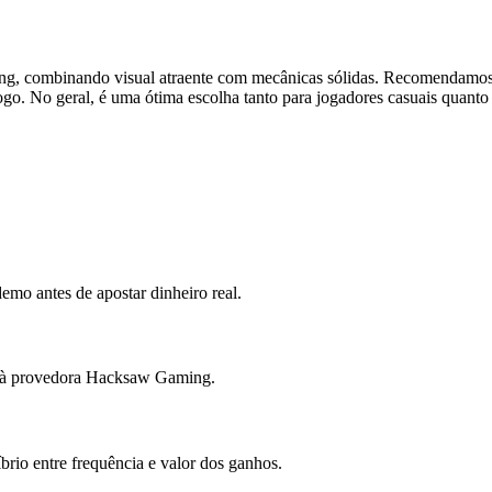
, combinando visual atraente com mecânicas sólidas. Recomendamos te
 jogo. No geral, é uma ótima escolha tanto para jogadores casuais quanto
mo antes de apostar dinheiro real.
o à provedora Hacksaw Gaming.
rio entre frequência e valor dos ganhos.