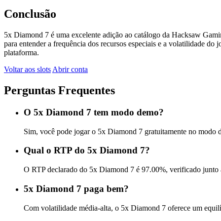
Conclusão
5x Diamond 7 é uma excelente adição ao catálogo da Hacksaw Gaming
para entender a frequência dos recursos especiais e a volatilidade do
plataforma.
Voltar aos slots
Abrir conta
Perguntas Frequentes
O 5x Diamond 7 tem modo demo?
Sim, você pode jogar o 5x Diamond 7 gratuitamente no modo de
Qual o RTP do 5x Diamond 7?
O RTP declarado do 5x Diamond 7 é 97.00%, verificado junt
5x Diamond 7 paga bem?
Com volatilidade média-alta, o 5x Diamond 7 oferece um equilíb