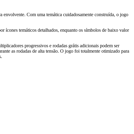
ra envolvente. Com uma temática cuidadosamente construída, o jogo
r ícones temáticos detalhados, enquanto os símbolos de baixo valor
iplicadores progressivos e rodadas grátis adicionais podem ser
ante as rodadas de alta tensão. O jogo foi totalmente otimizado para
s.