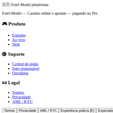
🇧🇷 Fotel Model plataforma
Fotel Model — Cassino online e apostas — pagando no Pix.
🎮
Produto
Esportes
Ao vivo
Slots
🛟
Suporte
Central de ajuda
Jogo responsável
Ouvidoria
📜
Legal
Termos
Privacidade
AML / KYC
Termos
Privacidade
AML / KYC
Experiência prática (E)
Especiali