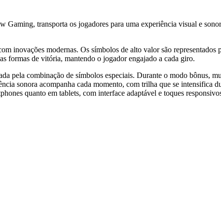
 Gaming, transporta os jogadores para uma experiência visual e sono
m inovações modernas. Os símbolos de alto valor são representados po
las formas de vitória, mantendo o jogador engajado a cada giro.
da pela combinação de símbolos especiais. Durante o modo bônus, mult
ência sonora acompanha cada momento, com trilha que se intensifica dur
tphones quanto em tablets, com interface adaptável e toques responsivo