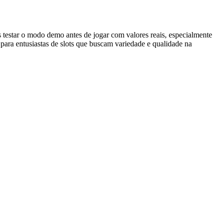
star o modo demo antes de jogar com valores reais, especialmente
 para entusiastas de slots que buscam variedade e qualidade na