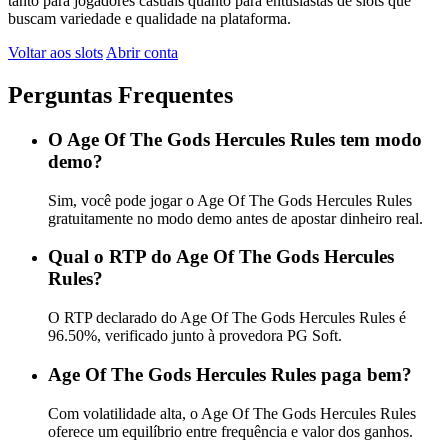
tanto para jogadores casuais quanto para entusiastas de slots que
buscam variedade e qualidade na plataforma.
Voltar aos slots
Abrir conta
Perguntas Frequentes
O Age Of The Gods Hercules Rules tem modo
demo?
Sim, você pode jogar o Age Of The Gods Hercules Rules
gratuitamente no modo demo antes de apostar dinheiro real.
Qual o RTP do Age Of The Gods Hercules
Rules?
O RTP declarado do Age Of The Gods Hercules Rules é
96.50%, verificado junto à provedora PG Soft.
Age Of The Gods Hercules Rules paga bem?
Com volatilidade alta, o Age Of The Gods Hercules Rules
oferece um equilíbrio entre frequência e valor dos ganhos.