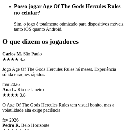
Posso jogar Age Of The Gods Hercules Rules
no celular?
Sim, o jogo é totalmente otimizado para dispositivos móveis,
tanto iOS quanto Android.
O que dizem os jogadores
Carlos M.
São Paulo
★★★★
4.2
Jogo Age Of The Gods Hercules Rules há meses. Experiência
sólida e saques rápidos.
mar 2026
Ana L.
Rio de Janeiro
★★★★
3.8
O Age Of The Gods Hercules Rules tem visual bonito, mas a
volatilidade alta exige paciência.
fev 2026
Pedro R.
Belo Horizonte